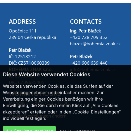
ADDRESS
CONTACTS
Opočnice 111
Ing. Petr Blažek
289 04 Česká republika
+420 728 709 352
blazek@
bohemia-znak.cz
Petr Blažek
IČ: 12518212
Petr Blažek
DIČ: CZ5710060389
+420 606 639 440
BOHEMIA ZNAK s.r.o.
info@
bohemia-znak.cz
Diese Website verwendet Cookies
IČ: 09685405
DIČ: CZ09685405
Websites verwenden Cookies, die das Surfen auf der
WORKING HOURS
Website angenehmer und einfacher machen. Zur
Verarbeitung einiger Cookies benötigen wir Ihre
Monday - Friday: 7:30 - 16:30
Einwilligung, die Sie durch einen Klick auf „Alle Cookies
akzeptieren“ erteilen oder in den „Cookie-Einstellungen“
Cookie-Einstellungen ändern
individuell festlegen.
Alle Cookies akzeptieren