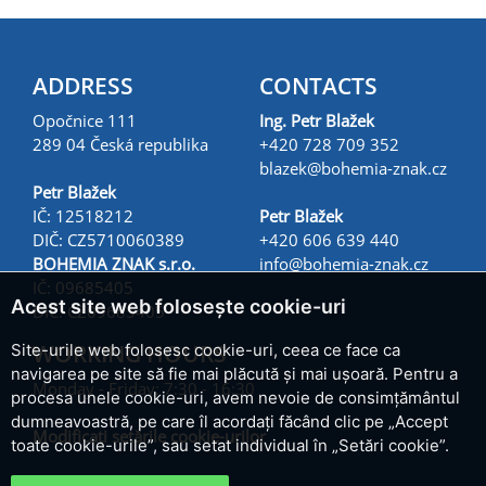
ADDRESS
CONTACTS
Opočnice 111
Ing. Petr Blažek
289 04 Česká republika
+420 728 709 352
blazek@
bohemia-znak.cz
Petr Blažek
IČ: 12518212
Petr Blažek
DIČ: CZ5710060389
+420 606 639 440
BOHEMIA ZNAK s.r.o.
info@
bohemia-znak.cz
IČ: 09685405
Acest site web folosește cookie-uri
DIČ: CZ09685405
WORKING HOURS
Site-urile web folosesc cookie-uri, ceea ce face ca
navigarea pe site să fie mai plăcută și mai ușoară. Pentru a
Monday - Friday: 7:30 - 16:30
procesa unele cookie-uri, avem nevoie de consimțământul
dumneavoastră, pe care îl acordați făcând clic pe „Accept
Modificați setările cookie-urilor
toate cookie-urile”, sau setat individual în „Setări cookie”.