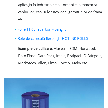
aplicaţia în industria de automobile la marcarea
cablurilor, cablurilor Bowden, garniturilor de frână
etc.
Folie TTR din carbon - panglici
Role de cerneală fierbinţi - HOT INK ROLLS
Exemple de utilizare:
Markem, EDM, Norwood,
Dato Flash, Dato Pack, Imaje, Bralpack, D.Faingold,
Markotech, Allen, Elmo, Kortho, Maky etc.