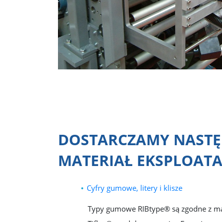
DOSTARCZAMY NASTĘ
MATERIAŁ EKSPLOAT
Cyfry gumowe, litery i klisze
Typy gumowe RIBtype® są zgodne z ma