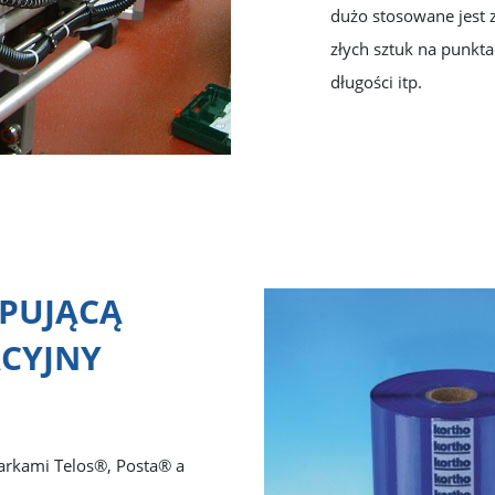
dużo stosowane jest
złych sztuk na punkt
długości itp.
PUJĄCĄ
ACYJNY
rkami Telos®, Posta® a