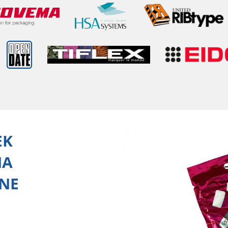
EK
NA
NE