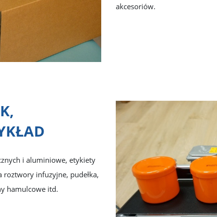
akcesoriów.
K,
YKŁAD
znych i aluminiowe, etykiety
a roztwory infuzyjne, pudełka,
iny hamulcowe itd.