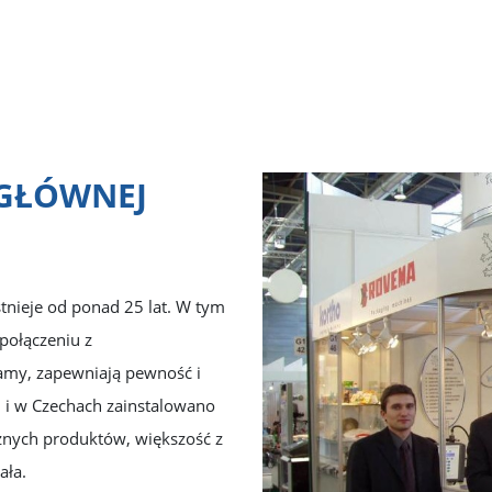
 GŁÓWNEJ
tnieje od ponad 25 lat. W tym
połączeniu z
zamy, zapewniają pewność i
i i w Czechach zainstalowano
nych produktów, większość z
ała.