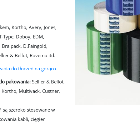
kem, Kortho, Avery, Jones,
 T-Type, Doboy, EDM,
 Bralpack, D.Faingold,
llier & Bellot, Rovema itd.
ania do tłoczeń na gorąco
 do pakowania:
Sellier & Bellot,
 Kortho, Multivack, Custner,
eń są szeroko stosowane w
wania kabli, cięgien