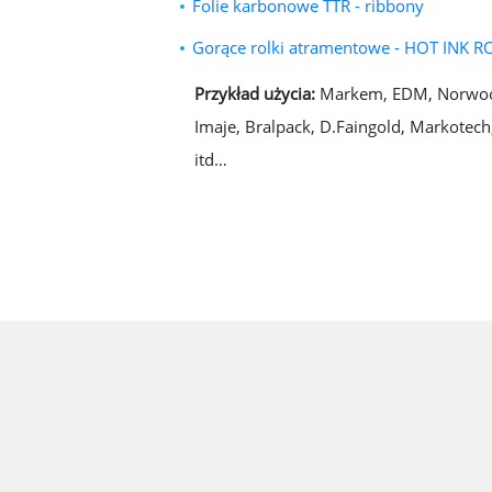
Folie karbonowe TTR - ribbony
Gorące rolki atramentowe - HOT INK R
Przykład użycia:
Markem, EDM, Norwood
Imaje, Bralpack, D.Faingold, Markotech
itd…