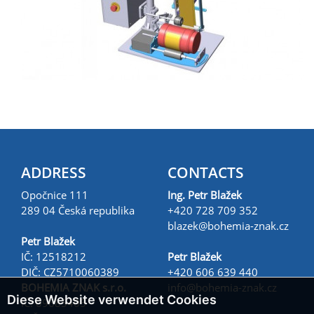
ADDRESS
CONTACTS
Opočnice 111
Ing. Petr Blažek
289 04 Česká republika
+420 728 709 352
blazek@
bohemia-znak.cz
Petr Blažek
IČ: 12518212
Petr Blažek
DIČ: CZ5710060389
+420 606 639 440
BOHEMIA ZNAK s.r.o.
info@
bohemia-znak.cz
Diese Website verwendet Cookies
IČ: 09685405